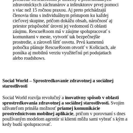
zdravotníckych záchranárov a inštruktorov prvej pomoci
s viac než 15 ročnou praxou. Aj preto prichádzajú
členovia tímu s individuálnym prístupom ku každej
cieľovej skupine, pričom dokážu obsah, náročnosť aj
priestor prispôsobiť úrovni jej vedomostí či oblasti
záujmu. RescueRoom má v záujme spolupracovať s
komunitami v meste, vytvoriť tak bezpečnejšie
prostredie, a zároveň šíriť osvetu. Prvú kamennú
pobočku plánuje RescueRoom otvoriť v Košiciach, ale
ponúka aj mobilnú verziu využiteľnú pri podujatiach
alebo roadshows.
Social World – Sprostredkovanie zdravotnej a sociálnej
starostlivosti
Social World rozvíja revolučný a
inovatívny spôsob v oblasti
sprostredkovania zdravotnej a sociálnej starostlivosti.
Svojim
užívateľom prináša možnosť
priamej komunikácie
prostredníctvom mobilnej aplikácie
, pričom v porovnaní s dnes
používaným modelom agentúr si klienti môžu sami vybrať s kým a
kedy budú spolupracovať.