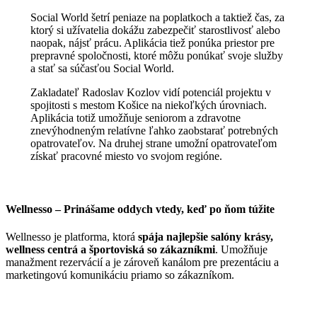
Social World šetrí peniaze na poplatkoch a taktiež čas, za
ktorý si užívatelia dokážu zabezpečiť starostlivosť alebo
naopak, nájsť prácu. Aplikácia tiež ponúka priestor pre
prepravné spoločnosti, ktoré môžu ponúkať svoje služby
a stať sa súčasťou Social World.
Zakladateľ Radoslav Kozlov vidí potenciál projektu v
spojitosti s mestom Košice na niekoľkých úrovniach.
Aplikácia totiž umožňuje seniorom a zdravotne
znevýhodneným relatívne ľahko zaobstarať potrebných
opatrovateľov. Na druhej strane umožní opatrovateľom
získať pracovné miesto vo svojom regióne.
Wellnesso – Prinášame oddych vtedy, keď po ňom túžite
Wellnesso je platforma, ktorá
spája najlepšie salóny krásy,
wellness centrá a športoviská so zákazníkmi
. Umožňuje
manažment rezervácií a je zároveň kanálom pre prezentáciu a
marketingovú komunikáciu priamo so zákazníkom.