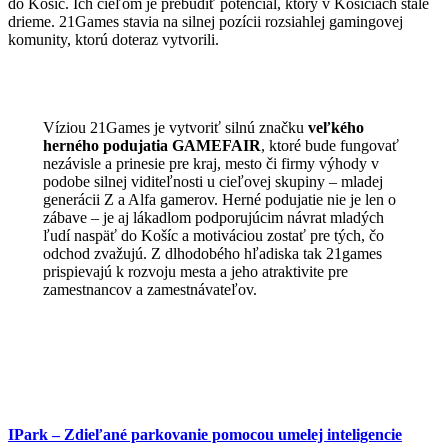
do Košíc. Ich cieľom je prebudiť potenciál, ktorý v Košiciach stále
drieme. 21Games stavia na silnej pozícii rozsiahlej gamingovej
komunity, ktorú doteraz vytvorili.
Víziou 21Games je vytvoriť silnú značku
veľkého
herného podujatia
GAMEFAIR
, ktoré bude fungovať
nezávisle a prinesie pre kraj, mesto či firmy výhody v
podobe silnej viditeľnosti u cieľovej skupiny ‒ mladej
generácii Z a Alfa gamerov. Herné podujatie nie je len o
zábave – je aj lákadlom podporujúcim návrat mladých
ľudí naspäť do Košíc a motiváciou zostať pre tých, čo
odchod zvažujú. Z dlhodobého hľadiska tak 21games
prispievajú k rozvoju mesta a jeho atraktivite pre
zamestnancov a zamestnávateľov.
IPark – Zdieľané parkovanie pomocou umelej inteligencie