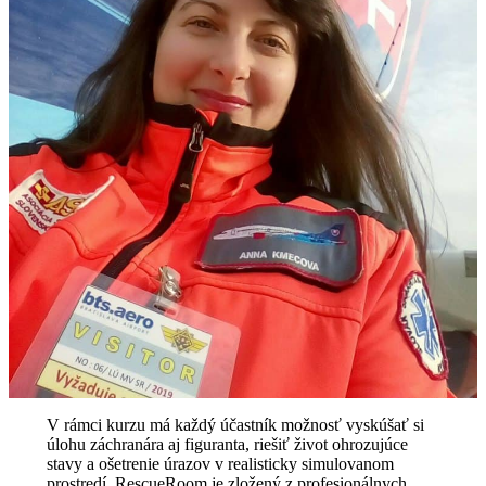
V rámci kurzu má každý účastník možnosť vyskúšať si
úlohu záchranára aj figuranta, riešiť život ohrozujúce
stavy a ošetrenie úrazov v realisticky simulovanom
prostredí. RescueRoom je zložený z profesionálnych