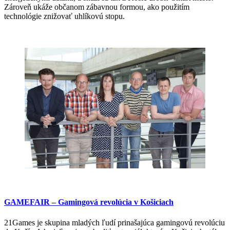
Zároveň ukáže občanom zábavnou formou, ako použitím
technológie znižovať uhlíkovú stopu.
GAMEFAIR – Gamingová revolúcia v Košiciach
21Games je skupina mladých ľudí prinašajúca gamingovú revolúciu