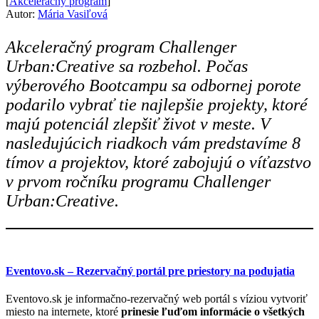
[
Akceleračný program
]
Autor:
Mária Vasiľová
Akceleračný program Challenger
Urban:Creative sa rozbehol. Počas
výberového Bootcampu sa odbornej porote
podarilo vybrať tie najlepšie projekty, ktoré
majú potenciál zlepšiť život v meste. V
nasledujúcich riadkoch vám predstavíme 8
tímov a projektov, ktoré zabojujú o víťazstvo
v prvom ročníku programu Challenger
Urban:Creative.
Eventovo.sk – Rezervačný portál pre priestory na podujatia
Eventovo.sk je informačno-rezervačný web portál s víziou vytvoriť
miesto na internete, ktoré
prinesie ľuďom informácie o všetkých