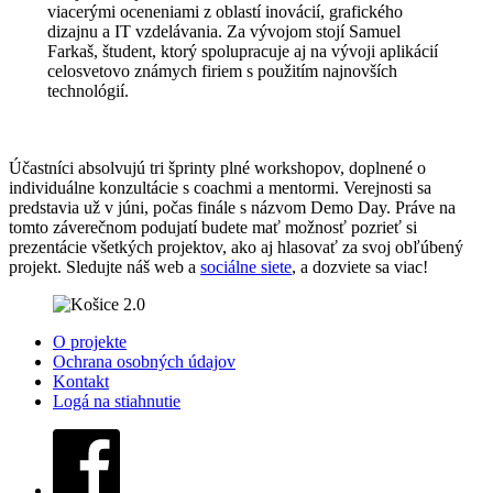
viacerými oceneniami z oblastí inovácií, grafického
dizajnu a IT vzdelávania. Za vývojom stojí Samuel
Farkaš, študent, ktorý spolupracuje aj na vývoji aplikácií
celosvetovo známych firiem s použitím najnovších
technológií.
Účastníci absolvujú tri šprinty plné workshopov, doplnené o
individuálne konzultácie s coachmi a mentormi. Verejnosti sa
predstavia už v júni, počas finále s názvom Demo Day. Práve na
tomto záverečnom podujatí budete mať možnosť pozrieť si
prezentácie všetkých projektov, ako aj hlasovať za svoj obľúbený
projekt. Sledujte náš web a
sociálne siete
, a dozviete sa viac!
O projekte
Ochrana osobných údajov
Kontakt
Logá na stiahnutie