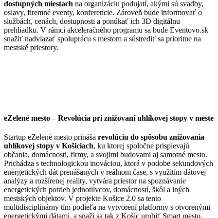
dostupných miestach
na organizáciu podujatí, akými sú svadby,
oslavy, firemné eventy, konferencie. Zároveň bude informovať o
službách, cenách, dostupnosti a ponúkať ich 3D digitálnu
prehliadku. V rámci akceleračného programu sa bude Eventovo.sk
snažiť nadviazať spoluprácu s mestom a sústrediť sa prioritne na
mestské priestory.
eZelené mesto – Revolúcia pri znižovaní uhlíkovej stopy v meste
Startup eZelené mesto prináša
revolúciu do spôsobu znižovania
uhlíkovej stopy v Košiciach
, ku ktorej spoločne prispievajú
občania, domácnosti, firmy, a svojimi budovami aj samotné mesto.
Prichádza s technologickou inováciou, ktorá v podobe sekundových
energetických dát prenášaných v reálnom čase, s využitím dátovej
analýzy a rozšírenej reality, vytvára priestor na spoznávanie
energetických potrieb jednotlivcov, domácností, škôl a iných
mestských objektov. V projekte Košice 2.0 sa tento
multidisciplinárny tím podieľa na vytvorení platformy s otvorenými
energetickými dátami, a snaží sa tak z Košíc urobiť Smart mesto.