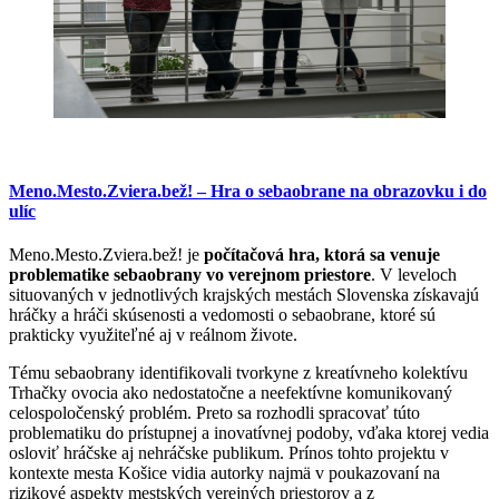
Meno.Mesto.Zviera.bež! – Hra o sebaobrane na obrazovku i do
ulíc
Meno.Mesto.Zviera.bež! je
počítačová hra, ktorá sa venuje
problematike sebaobrany vo verejnom priestore
. V leveloch
situovaných v jednotlivých krajských mestách Slovenska získavajú
hráčky a hráči skúsenosti a vedomosti o sebaobrane, ktoré sú
prakticky využiteľné aj v reálnom živote.
Tému sebaobrany identifikovali tvorkyne z kreatívneho kolektívu
Trhačky ovocia ako nedostatočne a neefektívne komunikovaný
celospoločenský problém. Preto sa rozhodli spracovať túto
problematiku do prístupnej a inovatívnej podoby, vďaka ktorej vedia
osloviť hráčske aj nehráčske publikum. Prínos tohto projektu v
kontexte mesta Košice vidia autorky najmä v poukazovaní na
rizikové aspekty mestských verejných priestorov a z