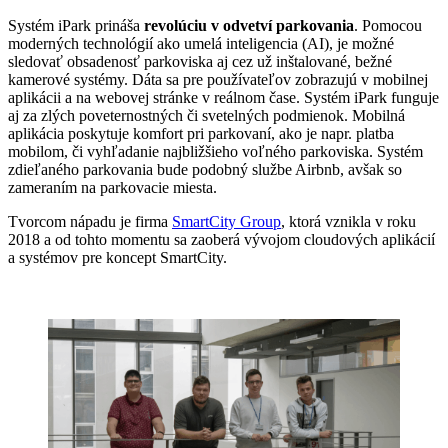
Systém iPark prináša
revolúciu v odvetví parkovania
. Pomocou
moderných technológií ako umelá inteligencia (AI), je možné
sledovať obsadenosť parkoviska aj cez už inštalované, bežné
kamerové systémy. Dáta sa pre používateľov zobrazujú v mobilnej
aplikácii a na webovej stránke v reálnom čase. Systém iPark funguje
aj za zlých poveternostných či svetelných podmienok. Mobilná
aplikácia poskytuje komfort pri parkovaní, ako je napr. platba
mobilom, či vyhľadanie najbližšieho voľného parkoviska. Systém
zdieľaného parkovania bude podobný službe Airbnb, avšak so
zameraním na parkovacie miesta.
Tvorcom nápadu je firma
SmartCity Group
, ktorá vznikla v roku
2018 a od tohto momentu sa zaoberá vývojom cloudových aplikácií
a systémov pre koncept SmartCity.