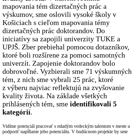
mapovania tém dizertačných prác a
výskumov, sme oslovili vysoké školy v
Košiciach s cieľom mapovania témy
dizertačných prác doktorandov. Do
iniciatívy sa zapojili univerzity TUKE a
UPJŠ. Zber prebiehal pomocou dotazníkov,
ktoré boli rozšírene za pomoci samotných
univerzít. Zapojenie doktorandov bolo
dobrovoľné. Vyzbierali sme 71 výskumných
tém, z nich sme vybrali 25 prác, ktoré
z výberu najviac reflektujú na zvyšovanie
kvality života. Na základe všetkých
prihlásených tém, sme
identifikovali 5
kategórií
.
Vidíme potenciál pracovať s mladým vedeckým talentom v meste a
podporiť napĺňanie jeho potenciálu. V budúcnom projekte by sme