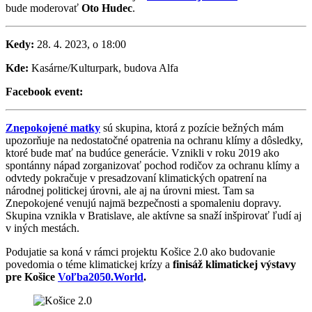
bude moderovať
Oto Hudec
.
Kedy:
28. 4. 2023, o 18:00
Kde:
Kasárne/Kulturpark, budova Alfa
Facebook event:
Znepokojené matky
sú skupina, ktorá z pozície bežných mám
upozorňuje na nedostatočné opatrenia na ochranu klímy a dôsledky,
ktoré bude mať na budúce generácie. Vznikli v roku 2019 ako
spontánny nápad zorganizovať pochod rodičov za ochranu klímy a
odvtedy pokračuje v presadzovaní klimatických opatrení na
národnej politickej úrovni, ale aj na úrovni miest. Tam sa
Znepokojené venujú najmä bezpečnosti a spomaleniu dopravy.
Skupina vznikla v Bratislave, ale aktívne sa snaží inšpirovať ľudí aj
v iných mestách.
Podujatie sa koná v rámci projektu Košice 2.0 ako budovanie
povedomia o téme klimatickej krízy a
finisáž klimatickej výstavy
pre Košice
Voľba2050.World
.