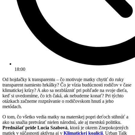
18:00
Od hojdačky k transparentu – čo motivuje matky chytiť do ruky
transparent namiesto hrkálky? Čo je vízia budúcnosti rodičov v čase
klimatickej krízy? A ako sa nezblázniť pri pohľade na svoje dieťa,
keď si uvedomíme, čo ich čaká, ak nebudeme konať? Pri týchto
otázkach začneme rozprávanie o rodičovskom hnutí a jeho
metódach.
O tom, čo všetko vedia matky na materskej popri deťoch stihnúť a
ako sa snažia pretvárať nielen národnú, ale aj mestskú politiku.
Prednášať príde Lucia Szabová
, ktorá je okrem Znepokojených
matiek v súčasnosti aktívna aj v
Klimatickej koalícii
. Urban Talk