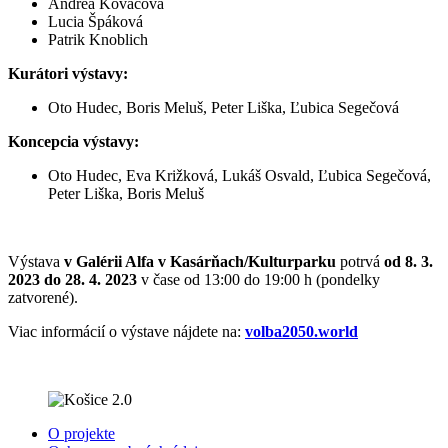
Andrea Kováčová
Lucia Špáková
Patrik Knoblich
Kurátori výstavy:
Oto Hudec, Boris Meluš, Peter Liška, Ľubica Segečová
Koncepcia výstavy:
Oto Hudec, Eva Križková, Lukáš Osvald, Ľubica Segečová,
Peter Liška, Boris Meluš
Výstava
v Galérii Alfa v Kasárňach/Kulturparku
potrvá
od 8. 3.
2023 do 28. 4. 2023
v čase od 13:00 do 19:00 h (pondelky
zatvorené).
Viac informácií o výstave nájdete na:
volba2050.world
O projekte