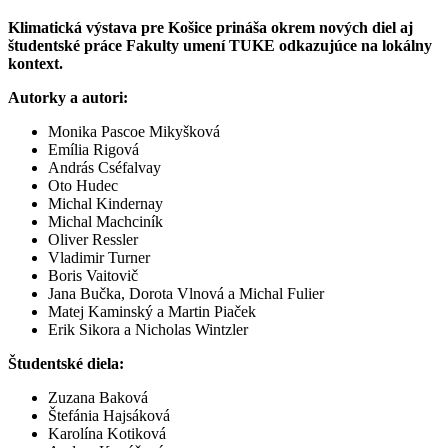
Klimatická výstava pre Košice prináša okrem nových diel aj
študentské práce Fakulty umení TUKE odkazujúce na lokálny
kontext.
Autorky a autori:
Monika Pascoe Mikyšková
Emília Rigová
András Cséfalvay
Oto Hudec
Michal Kindernay
Michal Machciník
Oliver Ressler
Vladimir Turner
Boris Vaitovič
Jana Bučka, Dorota Vlnová a Michal Fulier
Matej Kaminský a Martin Piaček
Erik Sikora a Nicholas Wintzler
Študentské diela:
Zuzana Baková
Štefánia Hajsáková
Karolína Kotiková